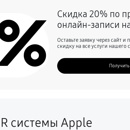
0%
Скидка 20% по п
500 руб
онлайн-записи на
зинок, креплений, кнопок)
900 руб
Оставьте заявку через сайт и
скидку на все услуги нашего 
540 руб
Получить
720 руб
R системы Apple