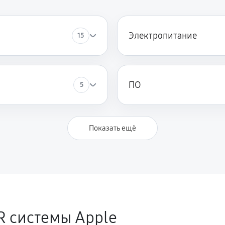
Электропитание
15
ПО
5
Показать ещё
R системы Apple