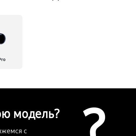
Pro
?
ою модель?
вяжемся с