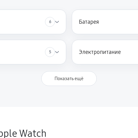
Батарея
6
Электропитание
5
Показать ещё
pple Watch