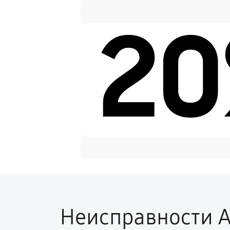
2
Замена микрофона
Замена кнопки включения
Замена Bluetooth
Неисправности A