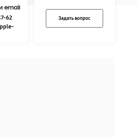
и email
47-62
Задать вопрос
pple-